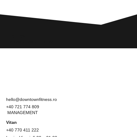
FOLLOW
#DOWNTOWNFITNESS
hello@downtownfitness.ro
+40 721 774 809
MANAGEMENT
Vitan
+40
770 411 222