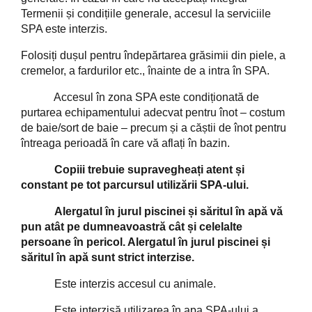
Termenii și condițiile generale, accesul la serviciile
SPA este interzis.
Folosiți dușul pentru îndepărtarea grăsimii din piele, a
cremelor, a fardurilor etc., înainte de a intra în SPA.
Accesul în zona SPA este condiționată de
purtarea echipamentului adecvat pentru înot – costum
de baie/sort de baie – precum și a căștii de înot pentru
întreaga perioadă în care vă aflați în bazin.
Copiii trebuie supravegheați atent și
constant pe tot parcursul utilizării SPA-ului.
Alergatul în jurul piscinei și săritul în apă vă
pun atât pe dumneavoastră cât și celelalte
persoane în pericol. Alergatul în jurul piscinei și
săritul în apă sunt strict interzise.
Este interzis accesul cu animale.
Este interzisă utilizarea în apa SPA-ului a