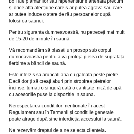
boli ale plămânilor sau hipertensiune arterială precum
și orice altă afecțiune care s-ar putea agrava sau care
ar putea induce o stare de rău persoanelor după
folosirea saunei.
Pentru siguranța dumneavoastră, nu petreceți mai mult
de 15-20 de minute în saună.
Vă recomandăm să plasați un prosop sub corpul
dumneavoastră pentru a vă proteja pielea de suprafața
fierbinte a băncii de saună.
Este interzis să aruncați apă cu găleata peste pietre.
Dacă doriți să creați aburi prin stropirea pietrelor
încinse, turnați o singură dată o cantitate mică de apă
cu acesoriile puse la dispozitie in sauna.
Nerespectarea condițiilor menționate în acest
Regulament sau în Termenii și condițiile generale
poate atrage după sine interdicția accesului la saună.
Ne rezervăm dreptul de a ne selecta clientela.