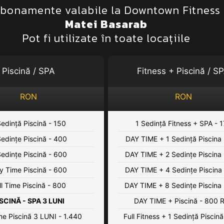
bonamente valabile la Downtown Fitness
Matei Basarab
Pot fi utilizate în toate locațiile
Piscină / SPA
Fitness + Piscină / S
RON
RON
Sedință Piscină - 150
1 Sedință Fitness + SPA - 
Sedințe Piscină - 400
DAY TIME + 1 Sedință Piscina
Sedințe Piscină - 600
DAY TIME + 2 Sedințe Piscina
y Time Piscină - 600
DAY TIME + 4 Sedințe Piscina
ll Time Piscină - 800
DAY TIME + 8 Sedințe Piscina
SCINĂ - SPA 3 LUNI
DAY TIME + Piscină - 800 
e Piscinã 3 LUNI - 1.440
Full Fitness + 1 Sedință Piscin