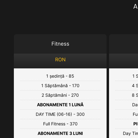
A
Fitness
RON
1 ședință - 85
1 
1 Săptămână - 170
4 
2 Săptămâni - 270
8 
ABONAMENTE 1 LUNĂ
Da
DAY TIME (06-16) - 300
Fu
Full Fitness - 370
PI
ABONAMENTE 3 LUNI
Day Tim