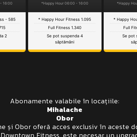
- 16:00
*Happy Hour 06:00 - 16:00
*Happy Hou
ss - 585
* Happy Hour Fitness 1.095
* Happy Hou
 715
Full Fitness 1.340
Full Fi
da 2
Se pot suspenda 4
Se pot
săptămâni
să
Abonamente valabile în locațiile:
Mihalache
Obor
 și Obor oferă acces exclusiv în aceste do
e Downtown Fitness, este necesar un upgr