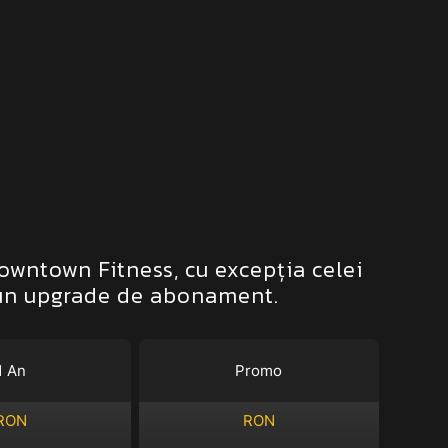
owntown Fitness, cu excepția celei
 un upgrade de abonament.
1 An
Promo
RON
RON