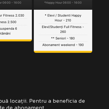
r 06:00 - 16:00
*Happy Hour 06:00 - 16:00
r Fitness 2.030
* Elevi / Studenti Happy
Hour - 210
tness 2.500
Elevi/Studenți Full Fitness -
 suspenda 6
260
ptămâni
** Seniori - 180
Abonament weekend - 190
uă locații. Pentru a beneficia de
ade de abonament.