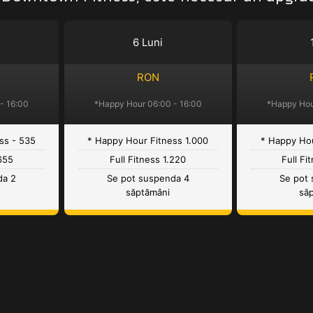
6 Luni
RON
- 16:00
*Happy Hour 06:00 - 16:00
*Happy Hou
ss - 535
* Happy Hour Fitness 1.000
* Happy Hou
 655
Full Fitness 1.220
Full Fi
da 2
Se pot suspenda 4
Se pot
săptămâni
să