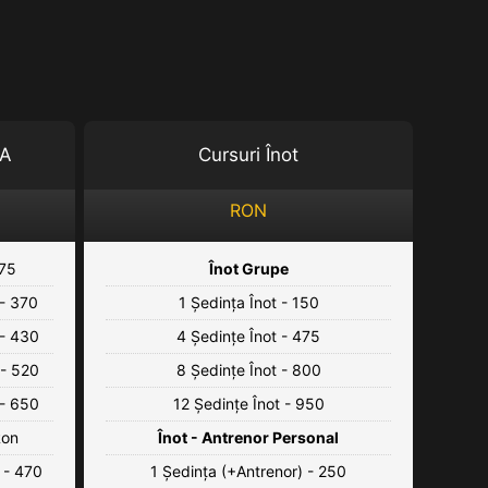
PA
Cursuri Înot
RON
175
Înot Grupe
 - 370
1 Ședința Înot - 150
 - 430
4 Ședințe Înot - 475
 - 520
8 Ședințe Înot - 800
 - 650
12 Ședințe Înot - 950
Ron
Înot - Antrenor Personal
ă - 470
1 Ședința (+Antrenor) - 250