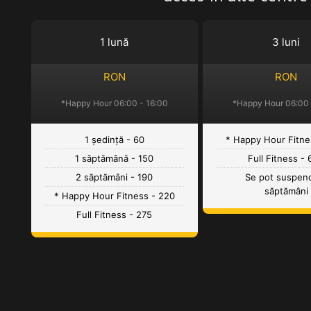
1 lună
3 luni
RON
RON
*Happy Hour 06:00 - 16:00
*Happy Hour 06:00 
1 ședință - 60
* Happy Hour Fitne
1 săptămână - 150
Full Fitness -
2 săptămâni - 190
Se pot suspen
săptămâni
* Happy Hour Fitness - 220
Full Fitness - 275