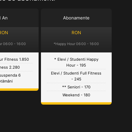
1 An
Abonamente
RON
RON
r 06:00 - 16:00
*Happy Hour 06:00 - 16:00
r Fitness 1.850
* Elevi / Studenti Happy
Hour - 195
tness 2.280
Elevi / Studenti Full Fitness
 suspenda 6
- 245
ptămâni
** Seniori - 170
Weekend - 180