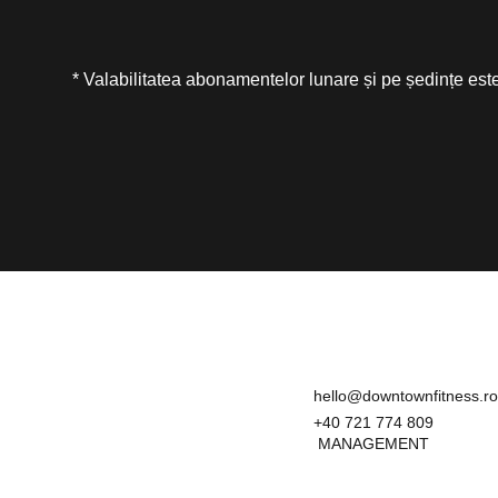
* Valabilitatea abonamentelor lunare și pe ședințe est
hello@downtownfitness.ro
+40 721 774 809
MANAGEMENT