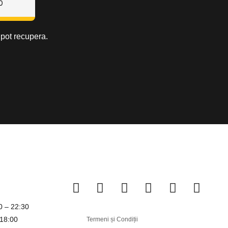
0
 pot recupera.
00 – 22:30
 18:00
Termeni și Condiții