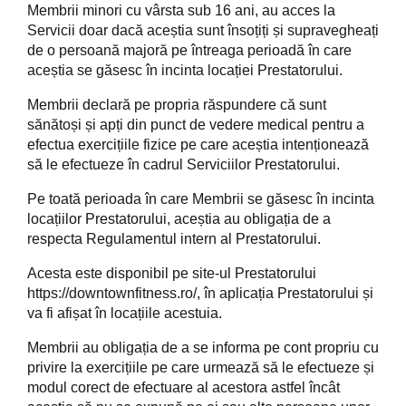
Membrii minori cu vârsta sub 16 ani, au acces la
Servicii doar dacă aceștia sunt însoțiți și supravegheați
de o persoană majoră pe întreaga perioadă în care
aceștia se găsesc în incinta locației Prestatorului.
Membrii declară pe propria răspundere că sunt
sănătoși și apți din punct de vedere medical pentru a
efectua exercițiile fizice pe care aceștia intenționează
să le efectueze în cadrul Serviciilor Prestatorului.
Pe toată perioada în care Membrii se găsesc în incinta
locațiilor Prestatorului, aceștia au obligația de a
respecta Regulamentul intern al Prestatorului.
Acesta este disponibil pe site-ul Prestatorului
https://downtownfitness.ro/
, în aplicația Prestatorului și
va fi afișat în locațiile acestuia.
Membrii au obligația de a se informa pe cont propriu cu
privire la exercițiile pe care urmează să le efectueze și
modul corect de efectuare al acestora astfel încât