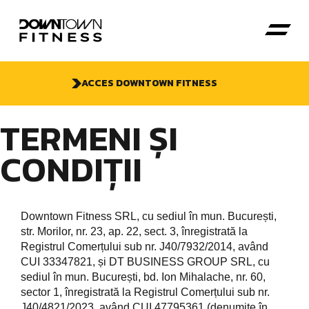
ACCES DOWNTOWN FITNESS
TERMENI ȘI
CONDIȚII
Downtown Fitness SRL, cu sediul în mun. București,
str. Morilor, nr. 23, ap. 22, sect. 3, înregistrată la
Registrul Comerțului sub nr. J40/7932/2014, având
CUI 33347821, și DT BUSINESS GROUP SRL, cu
sediul în mun. București, bd. Ion Mihalache, nr. 60,
sector 1, înregistrată la Registrul Comerțului sub nr.
J40/4821/2023, având CUI 47795361 (denumite în