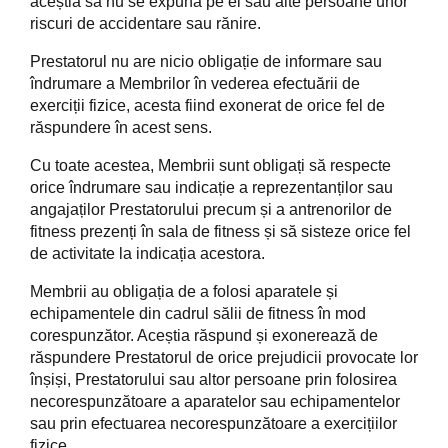
aceștia să nu se expună pe ei sau alte persoane unor
riscuri de accidentare sau rănire.
Prestatorul nu are nicio obligație de informare sau
îndrumare a Membrilor în vederea efectuării de
exerciții fizice, acesta fiind exonerat de orice fel de
răspundere în acest sens.
Cu toate acestea, Membrii sunt obligați să respecte
orice îndrumare sau indicație a reprezentanților sau
angajaților Prestatorului precum și a antrenorilor de
fitness prezenți în sala de fitness și să sisteze orice fel
de activitate la indicația acestora.
Membrii au obligația de a folosi aparatele și
echipamentele din cadrul sălii de fitness în mod
corespunzător. Aceștia răspund și exonerează de
răspundere Prestatorul de orice prejudicii provocate lor
înșiși, Prestatorului sau altor persoane prin folosirea
necorespunzătoare a aparatelor sau echipamentelor
sau prin efectuarea necorespunzătoare a exercițiilor
fizice.