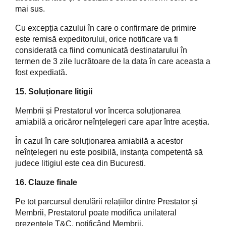
mai sus.
Cu excepția cazului în care o confirmare de primire
este remisă expeditorului, orice notificare va fi
considerată ca fiind comunicată destinatarului în
termen de 3 zile lucrătoare de la data în care aceasta a
fost expediată.
15. Soluționare litigii
Membrii și Prestatorul vor încerca soluționarea
amiabilă a oricăror neînțelegeri care apar între aceștia.
În cazul în care soluționarea amiabilă a acestor
neînțelegeri nu este posibilă, instanța competentă să
judece litigiul este cea din Bucuresti.
16.
Clauze finale
Pe tot parcursul derulării relațiilor dintre Prestator și
Membrii, Prestatorul poate modifica unilateral
prezentele T&C, notificând Membrii.