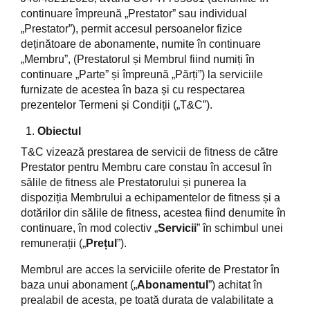
continuare împreună „Prestator” sau individual
„Prestator”), permit accesul persoanelor fizice
deținătoare de abonamente, numite în continuare
„Membru”, (Prestatorul și Membrul fiind numiți în
continuare „Parte” și împreună „Părți”) la serviciile
furnizate de acestea în baza și cu respectarea
prezentelor Termeni și Condiții („T&C”).
Obiectul
T&C vizează prestarea de servicii de fitness de către
Prestator pentru Membru care constau în accesul în
sălile de fitness ale Prestatorului și punerea la
dispoziția Membrului a echipamentelor de fitness și a
dotărilor din sălile de fitness, acestea fiind denumite în
continuare, în mod colectiv „
Servicii
” în schimbul unei
remunerații („
Prețul
”).
Membrul are acces la serviciile oferite de Prestator în
baza unui abonament („
Abonamentul
”) achitat în
prealabil de acesta, pe toată durata de valabilitate a