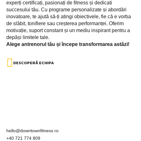
experți certificați, pasionați de fitness și dedicati
succesului tău. Cu programe personalizate și abordări
inovatoare, te ajută să-ți atingi obiectivele, fie că e vorba
de slăbit, tonifiere sau creșterea performanței. Oferim
motivație, suport constant și un mediu inspirant pentru a
depăși limitele tale.
Alege antrenorul tău și începe transformarea astăzi!
DESCOPERĂ ECHIPA
hello@downtownfitness.ro
+40 721 774 809