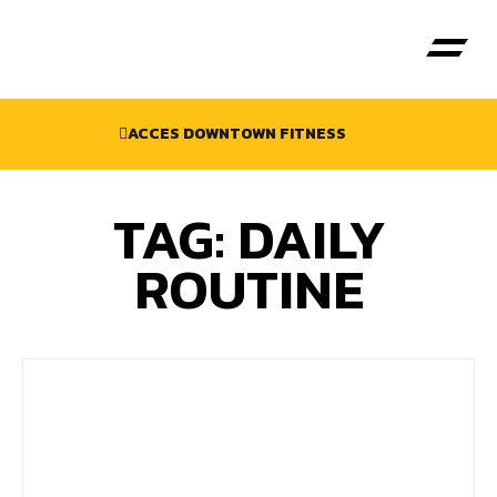
ACCES DOWNTOWN FITNESS
Antrenori P
TAG: DAILY
ROUTINE